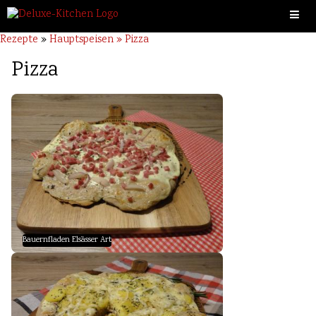
Rezepte
»
Hauptspeisen » Pizza
Pizza
Bauernfladen Elsässer Art